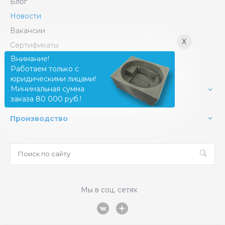
Блог
Новости
Вакансии
X
Сертификаты
Внимание!
Сотрудники
Работаем только с
юридическими лицами!
Минимальная сумма
Услуги
заказа 80 000 руб.!
Производство
Мы в соц. сетях