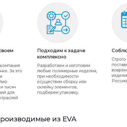
 своем
Подходим к задаче
Соблю
комплексно
Строго
постав
 компания
Разработаем и изготовим
воврем
нке. За это
любые полимерные изделия,
издели
и
при необходимости
России
лио:
осуществим сборку или
ки тысяч
склейку элементов,
лий для
подберем упаковку.
отраслей
производимые из EVA