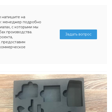
и напишите на
у: менеджер подробно
иалах, с которыми мы
бах производства.
Задать вопрос
роекта,
, предоставим
коммерческое