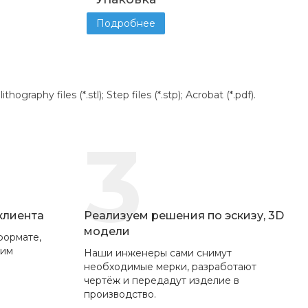
Подробнее
aphy files (*.stl); Step files (*.stp); Acrobat (*.pdf).
3
 клиента
Реализуем решения по эскизу, 3D
модели
формате,
вим
Наши инженеры сами снимут
необходимые мерки, разработают
чертёж и передадут изделие в
производство.