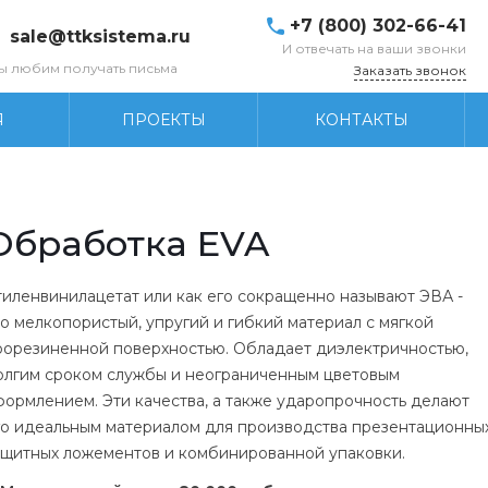
+7 (800) 302-66-41
sale@ttksistema.ru
И отвечать на ваши звонки
ы любим получать письма
Заказать звонок
Я
ПРОЕКТЫ
КОНТАКТЫ
Обработка EVA
тиленвинилацетат или как его сокращенно называют ЭВА -
то мелкопористый, упругий и гибкий материал с мягкой
рорезиненной поверхностью. Обладает диэлектричностью,
олгим сроком службы и неограниченным цветовым
формлением. Эти качества, а также ударопрочность делают
го идеальным материалом для производства презентационны
ащитных ложементов и комбинированной упаковки.