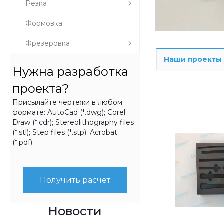
Резка
Формовка
Фрезеровка
Наши проекты
Нужна разработка
проекта?
Присылайте чертежи в любом
формате: AutoCad (*.dwg); Corel
Draw (*.cdr); Stereolithography files
(*.stl); Step files (*.stp); Acrobat
(*.pdf).
Получить расчёт
Новости