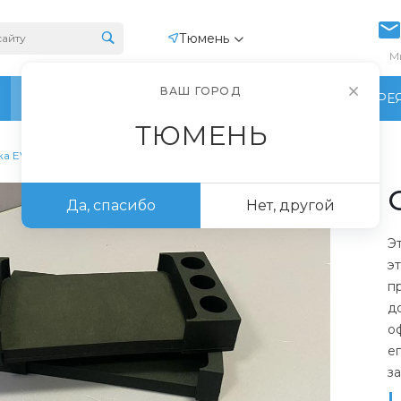
Тюмень
М
ВАШ ГОРОД
ПРОИЗВОДСТВО
ФОТОГАЛЕРЕ
ТЮМЕНЬ
ка EVA
Да, спасибо
Нет, другой
Э
э
п
д
о
е
з