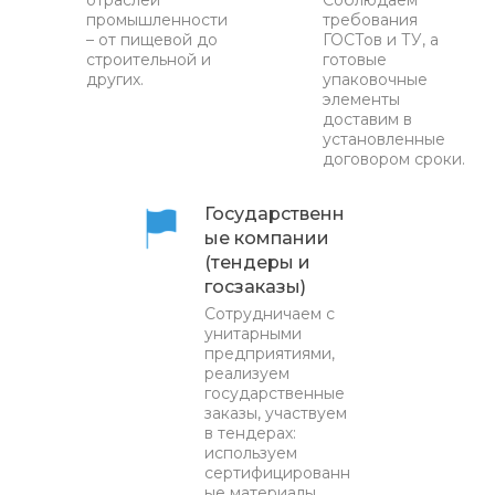
промышленности
требования
– от пищевой до
ГОСТов и ТУ, а
строительной и
готовые
других.
упаковочные
элементы
доставим в
установленные
договором сроки.
Государственн
ые компании
(тендеры и
госзаказы)
Сотрудничаем с
унитарными
предприятиями,
реализуем
государственные
заказы, участвуем
в тендерах:
используем
сертифицированн
ые материалы,