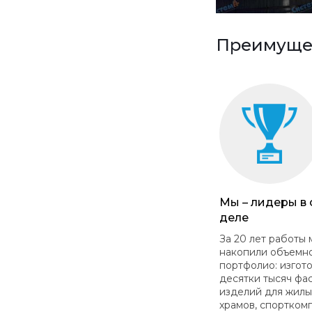
Преимущес
Мы – лидеры в
деле
За 20 лет работы 
накопили объемн
портфолио: изгот
десятки тысяч фа
изделий для жилы
храмов, спортком