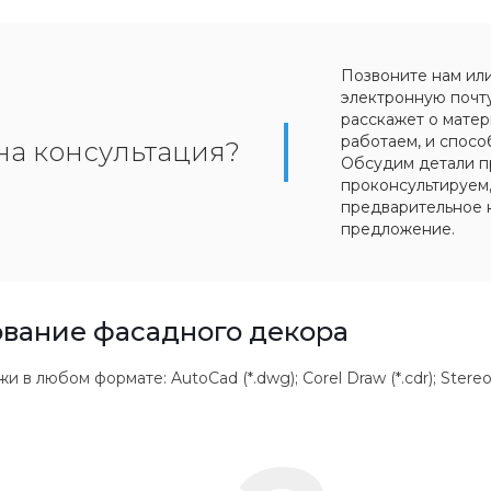
Позвоните нам ил
электронную почт
расскажет о матер
работаем, и спосо
на консультация?
Обсудим детали п
проконсультируем
предварительное 
предложение.
вание фасадного декора
 любом формате: AutoCad (*.dwg); Corel Draw (*.cdr); Stereolithogr