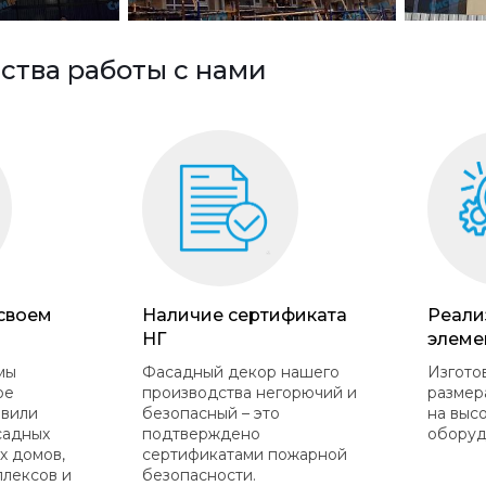
тва работы с нами
 своем
Наличие сертификата
Реали
НГ
элеме
мы
Фасадный декор нашего
Изгото
ое
производства негорючий и
размер
овили
безопасный – это
на выс
садных
подтверждено
оборуд
х домов,
сертификатами пожарной
плексов и
безопасности.