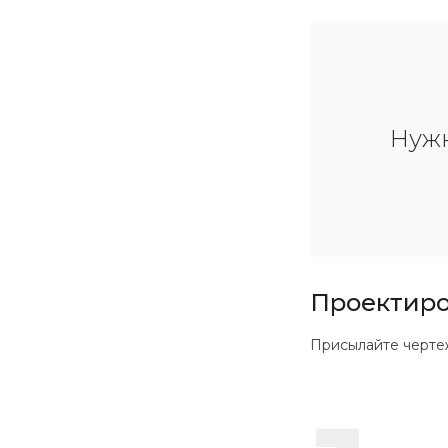
Нуж
Проектиро
Присылайте чертежи в