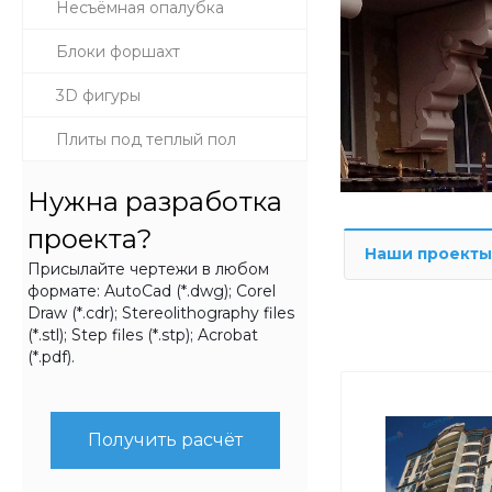
Несъёмная опалубка
Блоки форшахт
3D фигуры
Плиты под теплый пол
Нужна разработка
проекта?
Наши проекты
Присылайте чертежи в любом
формате: AutoCad (*.dwg); Corel
Draw (*.cdr); Stereolithography files
(*.stl); Step files (*.stp); Acrobat
(*.pdf).
Получить расчёт