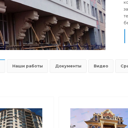
к
з
т
б
Наши работы
Документы
Видео
Ср