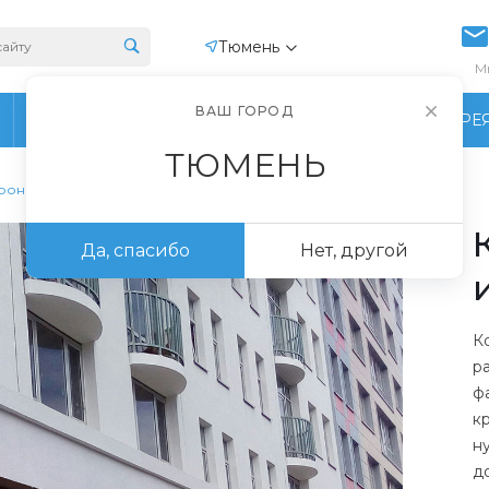
Тюмень
М
ВАШ ГОРОД
ПРОИЗВОДСТВО
ФОТОГАЛЕРЕ
ТЮМЕНЬ
ронштейны и модульоны из пенопласта
Да, спасибо
Нет, другой
К
р
ф
к
н
д