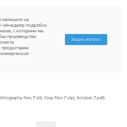
и напишите на
у: менеджер подробно
иалах, с которыми мы
бах производства.
Задать вопрос
роекта,
, предоставим
коммерческое
aphy files (*.stl); Step files (*.stp); Acrobat (*.pdf).