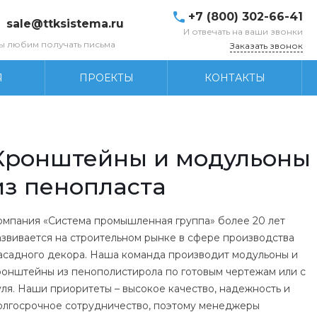
+7 (800) 302-66-41
sale@ttksistema.ru
И отвечать на ваши звонки
ы любим получать письма
Заказать звонок
Я
ПРОЕКТЫ
КОНТАКТЫ
Кронштейны и модульоны
из пенопласта
омпания «Система промышленная группа» более 20 лет
азвивается на строительном рынке в сфере производства
асадного декора. Наша команда производит модульоны и
ронштейны из пенополистирола по готовым чертежам или с
уля. Наши приоритеты – высокое качество, надежность и
олгосрочное сотрудничество, поэтому менеджеры