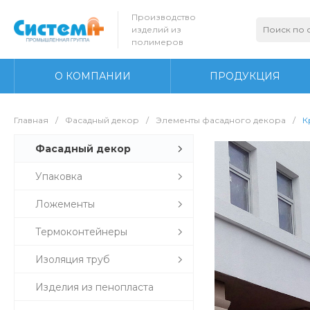
Производство
изделий из
полимеров
О КОМПАНИИ
ПРОДУКЦИЯ
Главная
/
Фасадный декор
/
Элементы фасадного декора
/
К
Фасадный декор
Упаковка
Ложементы
Термоконтейнеры
Изоляция труб
Изделия из пенопласта