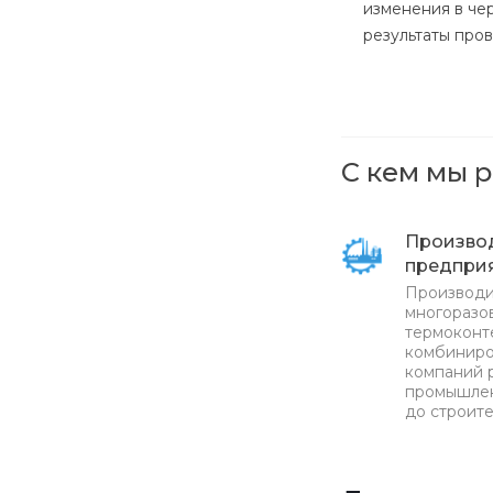
изменения в че
результаты про
С кем мы 
Произво
предпри
Производи
многоразов
термоконт
комбиниро
компаний 
промышлен
до строите