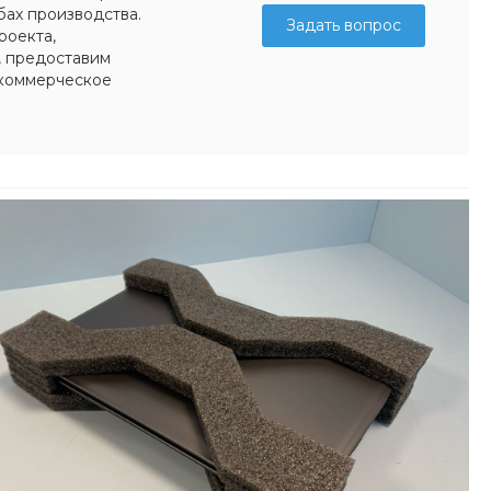
бах производства.
Задать вопрос
роекта,
, предоставим
коммерческое