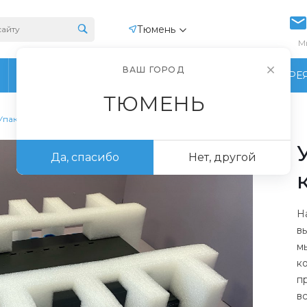
Тюмень
М
ВАШ ГОРОД
ПРОИЗВОДСТВО
ФОТОГАЛЕРЕ
ТЮМЕНЬ
Упаковка для компьютеров
Да, спасибо
Нет, другой
Н
в
м
к
п
в