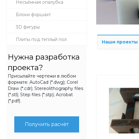
Несъёмная опалубка
Блоки форшахт
3D фигуры
Плиты под теплый пол
Наши проекты
Нужна разработка
проекта?
Присылайте чертежи в любом
формате: AutoCad (*.dwg); Corel
Draw (*.cdr); Stereolithography files
(*.stl); Step files (*.stp); Acrobat
(*.pdf).
Получить расчёт