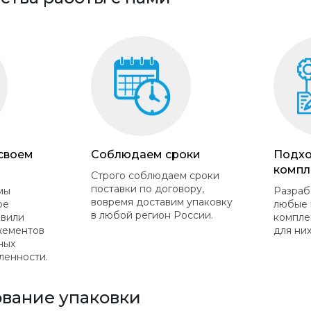
 своем
Соблюдаем сроки
Подхо
компл
Строго соблюдаем сроки
поставки по договору,
мы
Разраб
вовремя доставим упаковку
ое
любые 
в любой регион России.
овили
компле
жементов
для них
ных
ленности.
вание упаковки