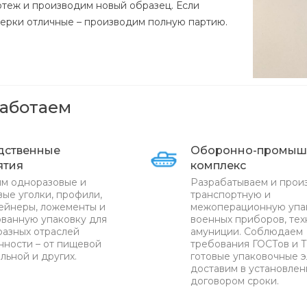
ртеж и производим новый образец. Если
верки отличные – производим полную партию.
работаем
дственные
Оборонно-промыш
ятия
комплекс
м одноразовые и
Разрабатываем и прои
ые уголки, профили,
транспортную и
ейнеры, ложементы и
межоперационную упа
ванную упаковку для
военных приборов, тех
разных отраслей
амуниции. Соблюдаем
ности – от пищевой
требования ГОСТов и Т
льной и других.
готовые упаковочные 
доставим в установле
договором сроки.