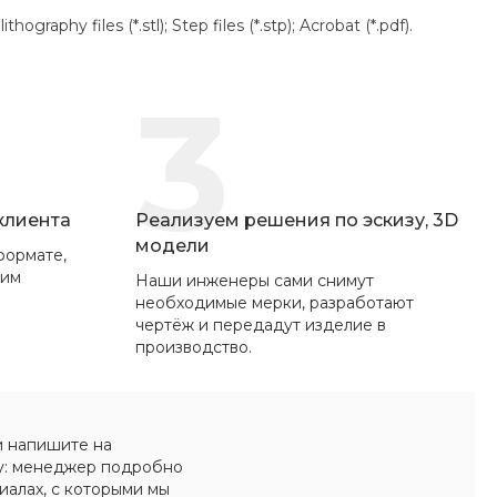
aphy files (*.stl); Step files (*.stp); Acrobat (*.pdf).
3
 клиента
Реализуем решения по эскизу, 3D
модели
формате,
вим
Наши инженеры сами снимут
необходимые мерки, разработают
чертёж и передадут изделие в
производство.
и напишите на
у: менеджер подробно
иалах, с которыми мы