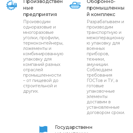
Производствен
Оборонно-
ные
промышленны
предприятия
й комплекс
Производим
Разрабатываем и
одноразовые и
производим
многоразовые
транспортную и
уголки, профили,
межоперационну
термоконтейнеры,
ю упаковку для
ложементы и
военных
комбинированную
приборов,
упаковку для
техники,
компаний разных
амуниции.
отраслей
Соблюдаем
промышленности
требования
– от пищевой до
ГОСТов и ТУ, а
строительной и
готовые
других.
упаковочные
элементы
доставим в
установленные
договором сроки.
Государственн