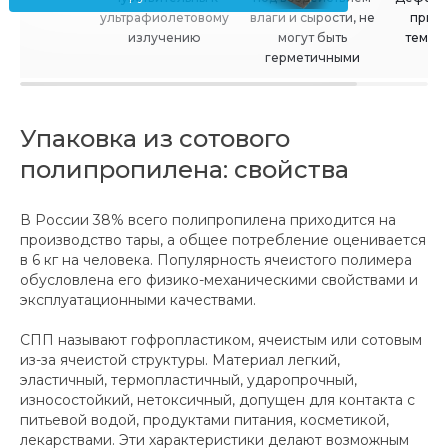
ультрафиолетовому
влаги и сырости, не
при в
излучению
могут быть
темпе
герметичными
Упаковка из сотового
полипропилена: свойства
В России 38% всего полипропилена приходится на
производство тары, а общее потребление оценивается
в 6 кг на человека. Популярность ячеистого полимера
обусловлена его физико-механическими свойствами и
эксплуатационными качествами.
СПП называют гофропластиком, ячеистым или сотовым
из-за ячеистой структуры. Материал легкий,
эластичный, термопластичный, ударопрочный,
износостойкий, нетоксичный, допущен для контакта с
питьевой водой, продуктами питания, косметикой,
лекарствами. Эти характеристики делают возможным