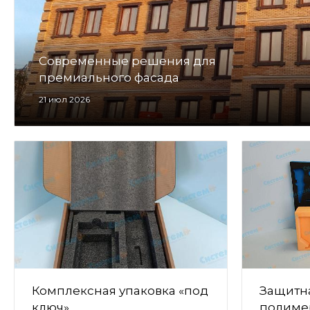
Современные решения для
премиального фасада
21 июл 2026
Комплексная упаковка «под
Защитна
ключ»
полимер