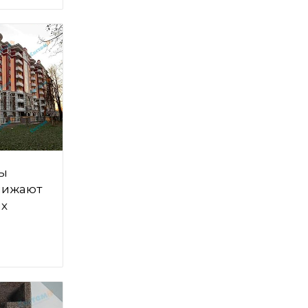
цы
нижают
ых