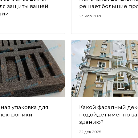
для защиты вашей
решает большие пр
ции
23 мар 2026
ная упаковка для
Какой фасадный дек
лектроники
подойдет именно в
зданию?
6
22 дек 2025