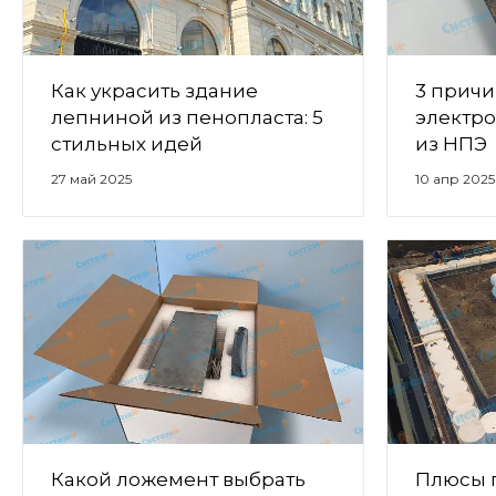
Как украсить здание
3 причи
лепниной из пенопласта: 5
электр
стильных идей
из НПЭ
27 май 2025
10 апр 2025
Какой ложемент выбрать
Плюсы 