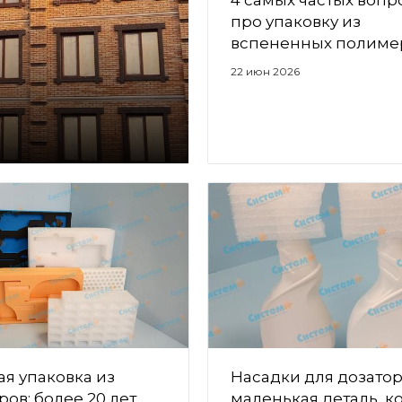
4 самых частых вопр
про упаковку из
вспененных полиме
22 июн 2026
я упаковка из
Насадки для дозатор
ов: более 20 лет
маленькая деталь, к