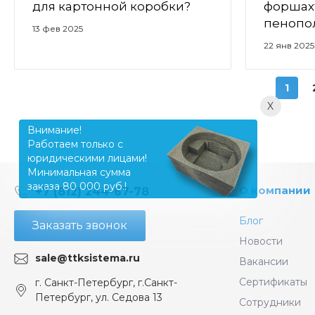
для картонной коробки?
форшах
пенопо
13 фев 2025
22 янв 2025
1
X
Внимание!
Работаем только с
юридическими лицами!
Минимальная сумма
заказа 80 000 руб.!
О компании
+7 (812) 244-67-78
Блог
Заказать звонок
Новости
sale@ttksistema.ru
Вакансии
Сертификаты
г. Санкт-Петербург, г.Санкт-
Петербург, ул. Седова 13
Сотрудники