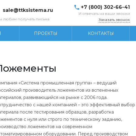
+7 (800) 302-66-41
sale@ttksistema.ru
И отвечать на ваши звонки
ы любим получать письма
Заказать звонок
Я
ПРОЕКТЫ
КОНТАКТЫ
Ложементы
омпания «Система промышленная группа» – ведущий
оссийский производитель ложементов из вспененных
атериалов, развивающийся на рынке с 2006 года.
отрудничество с нашей компанией – это эффективный выбор
атериала после тестирования образцов, разработка
ожементов с нуля или строго по техническому заданию,
роизводство ложементов на современном
втоматизированном оборудовании. Перед производством