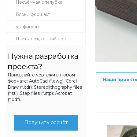
Несъёмная опалубка
Блоки форшахт
3D фигуры
Плиты под теплый пол
Нужна разработка
проекта?
Присылайте чертежи в любом
Наши проект
формате: AutoCad (*.dwg); Corel
Draw (*.cdr); Stereolithography files
(*.stl); Step files (*.stp); Acrobat
(*.pdf).
Получить расчёт