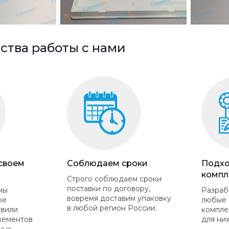
тва работы с нами
 своем
Соблюдаем сроки
Подхо
компл
Строго соблюдаем сроки
поставки по договору,
мы
Разраб
вовремя доставим упаковку
ое
любые 
в любой регион России.
овили
компле
жементов
для них