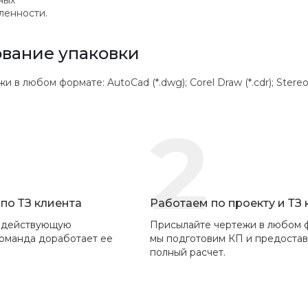
ных
ленности.
вание упаковки
 любом формате: AutoCad (*.dwg); Corel Draw (*.cdr); Stereolithogr
2
по ТЗ клиента
Работаем по проекту и ТЗ
 действующую
Присылайте чертежи в любом 
команда доработает ее
мы подготовим КП и предоста
полный расчет.