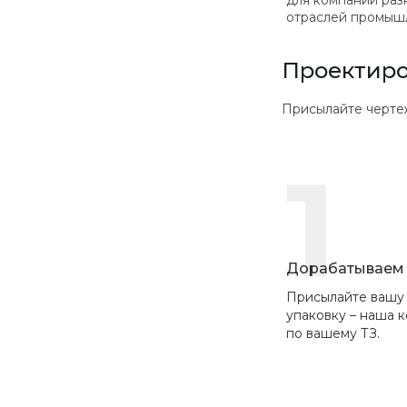
для компаний раз
отраслей промыш
Проектиро
Присылайте чертежи в
1
Дорабатываем 
Присылайте вашу
упаковку – наша 
по вашему ТЗ.