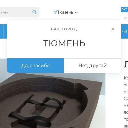
Тюмень
М
ВАШ ГОРОД
ПРОИЗВОДСТВО
ФОТОГАЛЕРЕ
ТЮМЕНЬ
Да, спасибо
Нет, другой
К
р
м
С
м
л
п
а