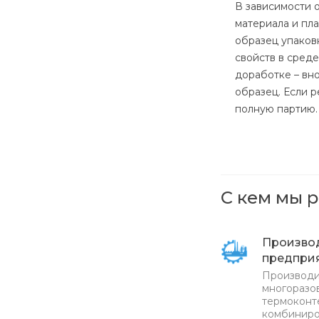
В зависимости 
материала и пл
образец упаков
свойств в сред
доработке – вн
образец. Если 
полную партию.
С кем мы 
Произво
предпри
Производи
многоразов
термоконт
комбиниро