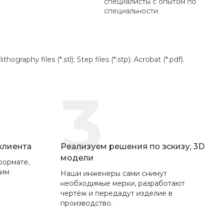
специалисты с опытом по
специальности.
aphy files (*.stl); Step files (*.stp); Acrobat (*.pdf).
3
 клиента
Реализуем решения по эскизу, 3D
модели
формате,
вим
Наши инженеры сами снимут
необходимые мерки, разработают
чертёж и передадут изделие в
производство.