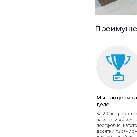
Преимущес
Мы – лидеры в
деле
За 20 лет работы 
накопили объемн
портфолио: изгот
десятки тысяч ло