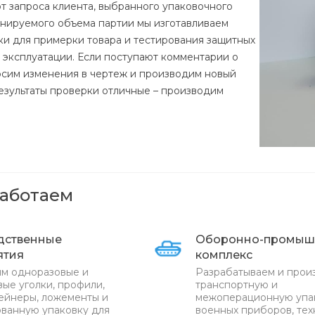
от запроса клиента, выбранного упаковочного
анируемого объема партии мы изготавливаем
ки для примерки товара и тестирования защитных
е эксплуатации. Если поступают комментарии о
осим изменения в чертеж и производим новый
результаты проверки отличные – производим
работаем
дственные
Оборонно-промыш
ятия
комплекс
м одноразовые и
Разрабатываем и прои
ые уголки, профили,
транспортную и
ейнеры, ложементы и
межоперационную упа
ванную упаковку для
военных приборов, тех