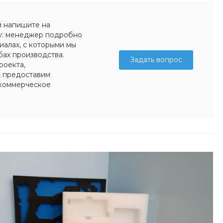
и напишите на
у: менеджер подробно
иалах, с которыми мы
бах производства.
Задать вопрос
роекта,
, предоставим
коммерческое