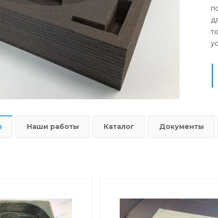
п
д
т
у
ы
Наши работы
Каталог
Документы