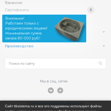
Вакансии
Сертификаты
X
Сотрудники
Внимание!
Работаем только с
юридическими лицами!
Услуги
Минимальная сумма
заказа 80 000 руб.!
Производство
Мы в соц. сетях
Политика конфиденциальности
Сайт ttksistema.ru и все его поддомены используют файлы