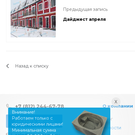
Предыдущая запись
Дайджест апреля
Назад к списку
X
О компании
+7 (812) 244-67-78
Внимание!
Работаем только с
Блог
Заказать звонок
юридическими лицами!
Новости
Минимальная сумма