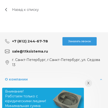
Назад к списку
+7 (812) 244-67-78
Заказать звонок
sale@ttksistema.ru
г. Санкт-Петербург, г.Санкт-Петербург, ул. Седова
13
О компании
X
Блог
Внимание!
Работаем только с
Новости
юридическими лицами!
Вакансии
Минимальная сумма