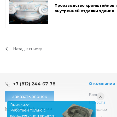
Производство кронштейнов и
внутренней отделки здания
Назад к списку
О компании
+7 (812) 244-67-78
Блог
X
Заказать звонок
Новости
Внимание!
sale@ttksistema.ru
Вакансии
Работаем только с
юридическими лицами!