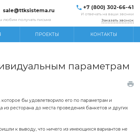
+7 (800) 302-66-41
sale@ttksistema.ru
И отвечать на ваши звонки
ы любим получать письма
Заказать звонок
Я
ПРОЕКТЫ
КОНТАКТЫ
дивидуальным параметрам
е, которое бы удовлетворило его по параметрам и
а из ресторана до места проведения банкетов и других
ришли к выводу, что ничего из имеющихся вариантов не