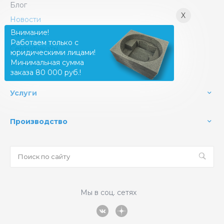
Блог
X
Новости
Внимание!
Вакансии
Работаем только с
Сертификаты
юридическими лицами!
Минимальная сумма
Сотрудники
заказа 80 000 руб.!
Услуги
Производство
Мы в соц. сетях