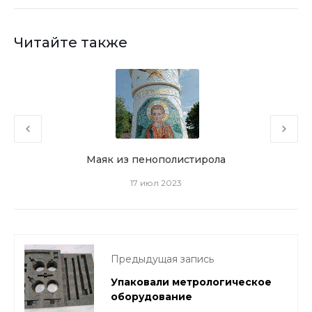
Читайте также
Маяк из пенополистирола
Из
17 июл 2023
Предыдущая запись
Упаковали метрологическое
оборудование