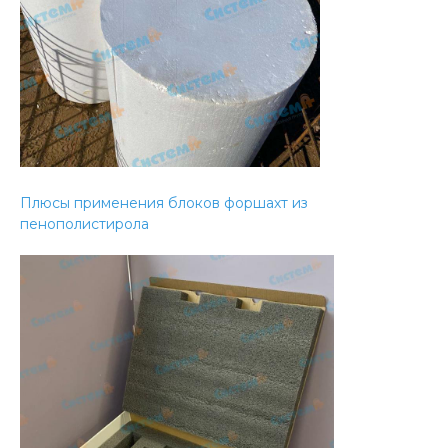
Плюсы применения блоков форшахт из
пенополистирола