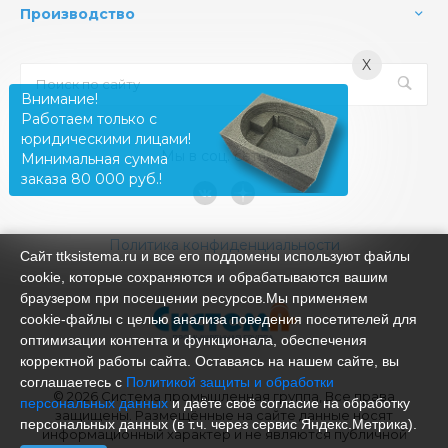
Производство
X
Внимание!
Работаем только с
юридическими лицами!
Мы в соц. сетях
Минимальная сумма
заказа 80 000 руб.!
Политика конфиденциальности
Сайт ttksistema.ru и все его поддомены используют файлы
cookie, которые сохраняются и обрабатываются вашим
браузером при посещении ресурсов.Мы применяем
cookie‑файлы с целью анализа поведения посетителей для
оптимизации контента и функционала, обеспечения
корректной работы сайта. Оставаясь на нашем сайте, вы
соглашаетесь с
Политикой защиты и обработки
© 2026 Система промышленная группа, Все права
персональных данных
и даёте своё согласие на обработку
защищены. Размещённые на сайте данные носят
персональных данных (в т.ч. через сервис Яндекс.Метрика).
информационный характер и не являются публичной