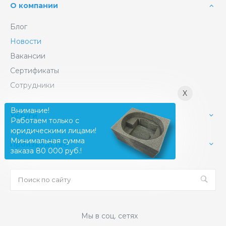
О компании
Блог
Новости
Вакансии
Сертификаты
Сотрудники
X
Внимание!
Услуги
Работаем только с
юридическими лицами!
Минимальная сумма
Производство
заказа 80 000 руб.!
Мы в соц. сетях