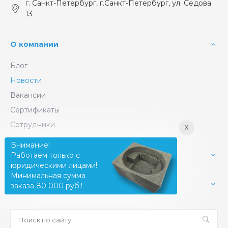
г. Санкт-Петербург, г.Санкт-Петербург, ул. Седова
13
О компании
Блог
Новости
Вакансии
Сертификаты
Сотрудники
X
Внимание!
Услуги
Работаем только с
юридическими лицами!
Минимальная сумма
Производство
заказа 80 000 руб.!