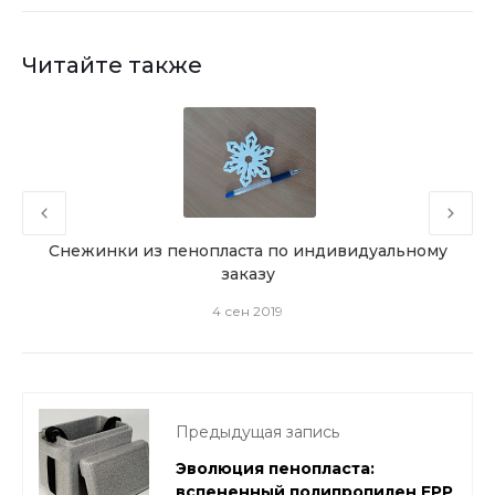
Читайте также
Снежинки из пенопласта по индивидуальному
В с
заказу
4 сен 2019
Предыдущая запись
Эволюция пенопласта:
вспененный полипропилен EPP