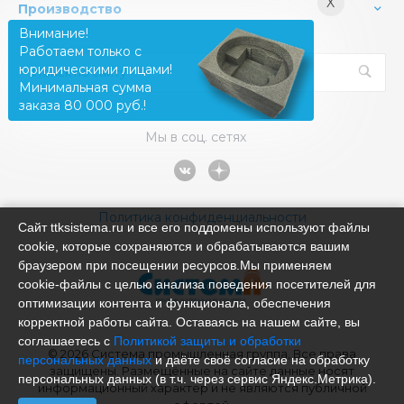
X
Производство
Внимание!
Работаем только с
юридическими лицами!
Минимальная сумма
заказа 80 000 руб.!
Мы в соц. сетях
Политика конфиденциальности
Сайт ttksistema.ru и все его поддомены используют файлы
cookie, которые сохраняются и обрабатываются вашим
браузером при посещении ресурсов.Мы применяем
cookie‑файлы с целью анализа поведения посетителей для
оптимизации контента и функционала, обеспечения
корректной работы сайта. Оставаясь на нашем сайте, вы
соглашаетесь с
Политикой защиты и обработки
© 2026 Система промышленная группа, Все права
персональных данных
и даёте своё согласие на обработку
защищены. Размещённые на сайте данные носят
персональных данных (в т.ч. через сервис Яндекс.Метрика).
информационный характер и не являются публичной