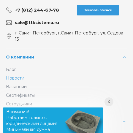
+7 (812) 244-67-78
Заказать звонок
sale@ttksistema.ru
г. Санкт-Петербург, г.Санкт-Петербург, ул. Седова
13
О компании
Блог
Новости
Вакансии
Сертификаты
X
Сотрудники
Внимание!
Работаем только с
Услуги
юридическими лицами!
Минимальная сумма