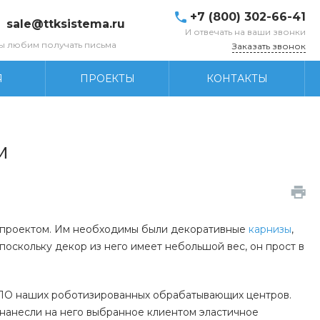
+7 (800) 302-66-41
sale@ttksistema.ru
И отвечать на ваши звонки
ы любим получать письма
Заказать звонок
Я
ПРОЕКТЫ
КОНТАКТЫ
м
ым проектом. Им необходимы были декоративные
карнизы
,
поскольку декор из него имеет небольшой вес, он прост в
 ПО наших роботизированных обрабатывающих центров.
 нанесли на него выбранное клиентом эластичное