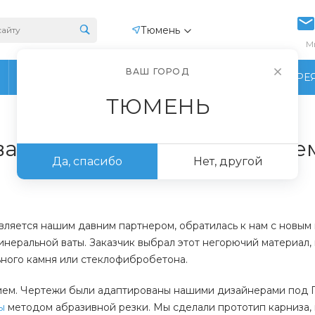
Тюмень
М
ВАШ ГОРОД
ПРОИЗВОДСТВО
ФОТОГАЛЕРЕ
ТЮМЕНЬ
ваты с мастичным покрытие
Да, спасибо
Нет, другой
является нашим давним партнером, обратилась к нам с нов
инеральной ваты. Заказчик выбрал этот негорючий материал, 
льного камня или стеклофибробетона.
нием. Чертежи были адаптированы нашими дизайнерами под
ы
методом абразивной резки. Мы сделали прототип карниза,