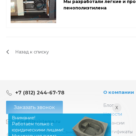
Мы разработали легкие и пр
пенополиэтилена
Назад к списку
О компании
+7 (812) 244-67-78
Блог
Заказать звонок
X
Новости
Внимание!
sale@ttksistema.ru
Вакансии
Работаем только с
юридическими лицами!
Сертификаты
г. Санкт-Петербург, г.Санкт-