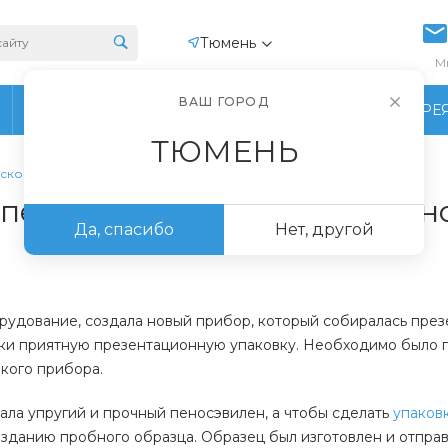
Тюмень
М
ВАШ ГОРОД
ПРОИЗВОДСТВО
ФОТОГАЛЕРЕ
ТЮМЕНЬ
нского прибора
 пеносэвилена для медицин
Да, спасибо
Нет, другой
удование, создала новый прибор, который собиралась презе
ски приятную презентационную упаковку. Необходимо было 
пкого прибора.
ала упругий и прочный пеносэвилен, а чтобы сделать
упаков
созданию пробного образца. Образец был изготовлен и отправ