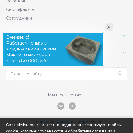
Вакансии
Сертификаты
Сотрудники
X
Услуги
Внимание!
Работаем только с
юридическими лицами!
Производство
Минимальная сумма
заказа 80 000 руб.!
Мы в соц. сетях
Политика конфиденциальности
Сайт ttksistema.ru и все его поддомены используют файлы
cookie, которые сохраняются и обрабатываются вашим