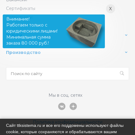
Сертификаты
X
Сотрудники
Внимание!
Работаем только с
юридическими лицами!
Услуги
Минимальная сумма
заказа 80 000 руб.!
Производство
Мы в соц. сетях
Политика конфиденциальности
Сайт ttksistema.ru и все его поддомены используют файлы
cookie, которые сохраняются и обрабатываются вашим